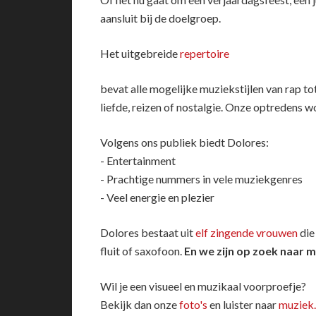
aansluit bij de doelgroep.
Het uitgebreide
repertoire
bevat alle mogelijke muziekstijlen van rap t
liefde, reizen of nostalgie. Onze optredens 
Volgens ons publiek biedt Dolores:
- Entertainment
- Prachtige nummers in vele muziekgenres
- Veel energie en plezier
Dolores bestaat uit
elf zingende vrouwen
die
fluit of saxofoon.
En we zijn op zoek naar 
Wil je een visueel en muzikaal voorproefje?
Bekijk dan onze
foto's
en luister naar
muziek.