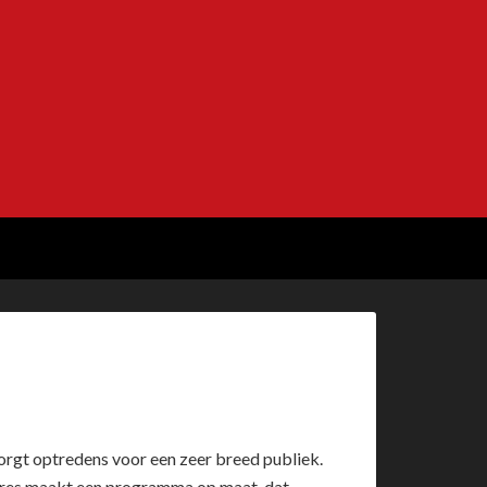
orgt optredens voor een zeer breed publiek.
lores maakt een programma op maat, dat