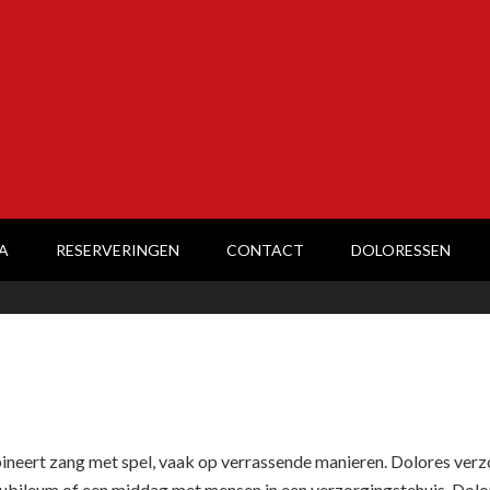
A
RESERVERINGEN
CONTACT
DOLORESSEN
neert zang met spel, vaak op verrassende manieren. Dolores verz
 jubileum of een middag met mensen in een verzorgingstehuis, Do