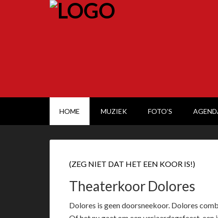
HOME
MUZIEK
FOTO’S
AGEND
(ZEG NIET DAT HET EEN KOOR IS!)
Theaterkoor Dolores
Dolores is geen doorsneekoor. Dolores combi
Of het nu gaat om een verjaardagsfeest, een